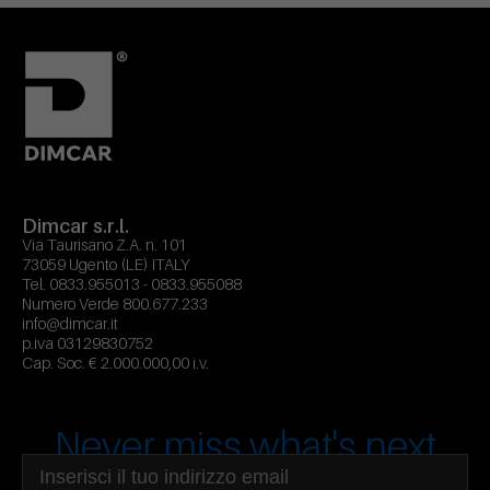
Dimcar s.r.l.
Via Taurisano Z.A. n. 101
73059 Ugento (LE) ITALY
Tel.
0833.955013
-
0833.955088
Numero Verde
800.677.233
info@dimcar.it
p.iva 03129830752
Cap. Soc. € 2.000.000,00 i.v.
Never miss what's next
Indirizzo email
Seleziona area di interesse