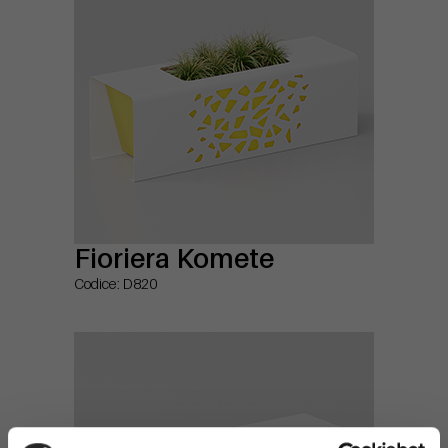
Fioriera Komete
Codice: D820