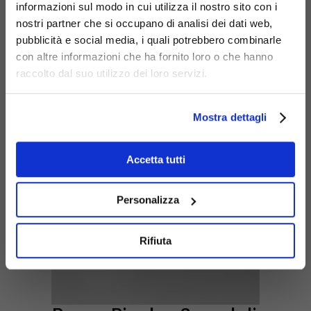
Panca Pinch a 3 moduli
informazioni sul modo in cui utilizza il nostro sito con i
con due sedute e
nostri partner che si occupano di analisi dei dati web,
fioriera
pubblicità e social media, i quali potrebbero combinarle
con altre informazioni che ha fornito loro o che hanno
Codice: 608-3M-F
raccolto dal suo utilizzo dei loro servizi.
Mostra dettagli
Accetta tutti
Personalizza
Rifiuta