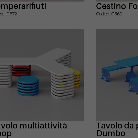
mperarifiuti
Cestino F
ce: D872
Codice: G560
volo multiattività
Tavolo da 
oop
Dumbo