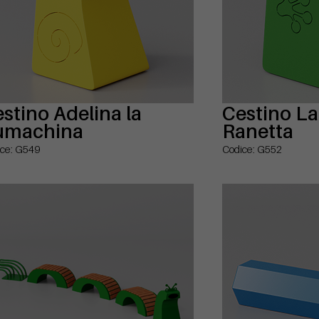
stino Adelina la
Cestino La
umachina
Ranetta
ce: G549
Codice: G552