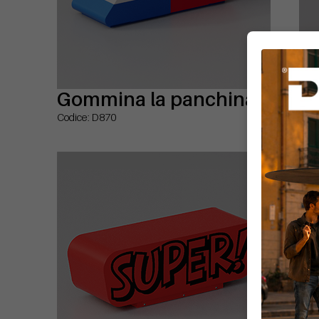
Gommina la panchina
Pa
Codice: D870
Codi