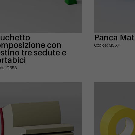
ruchetto
Panca Mat
omposizione con
Codice: G557
stino tre sedute e
rtabici
ce: G553