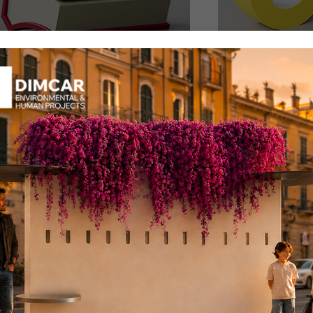
nchina Librichina
Nastrina
ce: D869
Codice: D873