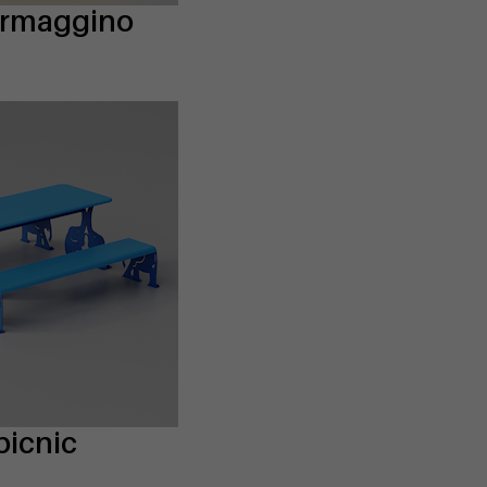
ormaggino
picnic