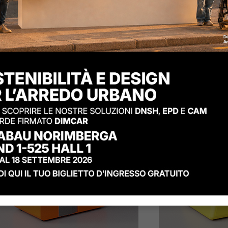
duta S It
Cestino Ces
ce: D868
Codice: D867