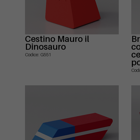
Cestino Mauro il
B
Dinosauro
c
ce
Codice: G551
po
Codi