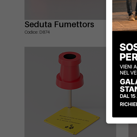
Seduta Fumettors
Se
Codice: D874
Codi