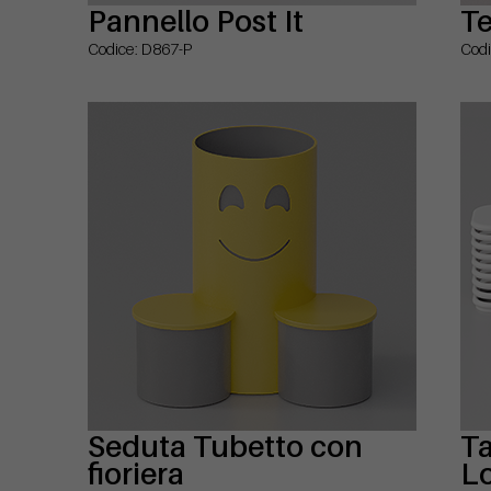
Pannello Post It
Te
Codice: D867-P
Codi
Seduta Tubetto con
Ta
fioriera
L