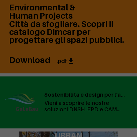
Environmental &
Human Projects
Città da sfogliare. Scopri il
catalogo Dimcar per
progettare gli spazi pubblici.
Download
.pdf
Sostenibilità e design per l'arredo urbano | GALABAU NORIMBERGA STAND1-525 HALL 1
Vieni a scoprire le nostre
soluzioni DNSH, EPD e CAM
nel verde firmato DIMCAR.
Richiedi il tuo biglietto
d'ingresso gratuito.
URBAN