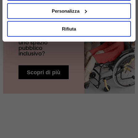
PINCH
LA VERA
Personalizza
INCLUSIVITÁ
NON
FA DIFFERENZE
Rifiuta
Come immagini
uno spazio
pubblico
inclusivo?
Scopri di più