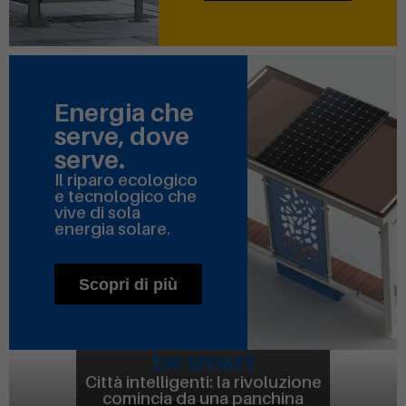
Richiedi il tuo biglietto
d'ingresso gratuito.'
Energia che
serve, dove
serve.
Il riparo ecologico
e tecnologico che
vive di sola
energia solare.
Scopri di più
be smart
Città intelligenti:
la rivoluzione
comincia da una panchina