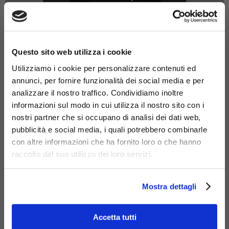
Scopri di più
×
Questo sito web utilizza i cookie
Utilizziamo i cookie per personalizzare contenuti ed
annunci, per fornire funzionalità dei social media e per
analizzare il nostro traffico. Condividiamo inoltre
GREEN
Ciclostazioni, rastrelliere,
colonnine e-bike:
soluzioni per
informazioni sul modo in cui utilizza il nostro sito con i
la mobilità sostenibile nelle
nostri partner che si occupano di analisi dei dati web,
città del futuro
pubblicità e social media, i quali potrebbero combinarle
SFIDE
con altre informazioni che ha fornito loro o che hanno
raccolto dal suo utilizzo dei loro servizi.
Scopri di più
Mostra dettagli
Accetta tutti