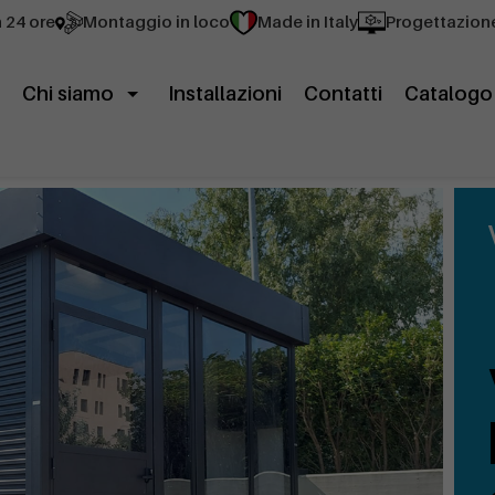
n 24 ore
Montaggio in loco
Made in Italy
Progettazion
Chi siamo
Installazioni
Contatti
Catalogo