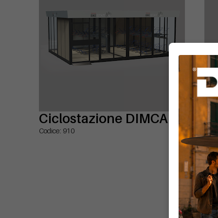
Ciclostazione DIMCAR
Co
p
Codice: 910
Codi