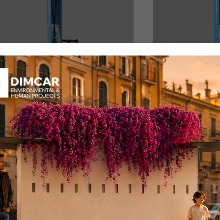
lonnina Bike Service
Colonnina 
er manutenzione
per manut
ricarica
ce: 912-M
Codice: 912-R