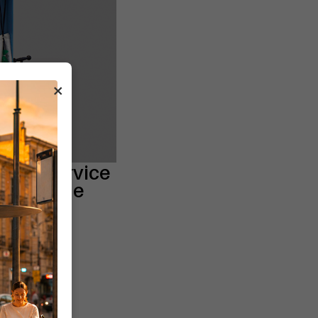
×
Bike Service
enzione e