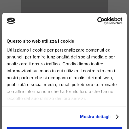
Parapedone Open Go
×
con transenna destra
Questo sito web utilizza i cookie
da cm.90
Utilizziamo i cookie per personalizzare contenuti ed
Codice: 955-DX
annunci, per fornire funzionalità dei social media e per
analizzare il nostro traffico. Condividiamo inoltre
informazioni sul modo in cui utilizza il nostro sito con i
nostri partner che si occupano di analisi dei dati web,
pubblicità e social media, i quali potrebbero combinarle
con altre informazioni che ha fornito loro o che hanno
raccolto dal suo utilizzo dei loro servizi.
Mostra dettagli