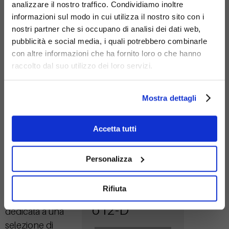
analizzare il nostro traffico. Condividiamo inoltre
informazioni sul modo in cui utilizza il nostro sito con i
nostri partner che si occupano di analisi dei dati web,
pubblicità e social media, i quali potrebbero combinarle
Acciaio
con altre informazioni che ha fornito loro o che hanno
zincato
raccolto dal suo utilizzo dei loro servizi.
Mostra dettagli
Accetta tutti
Personalizza
Dissuasore
Prodotti
Correlati
Rifiuta
Tau
Ecco un'area
612-D
dedicata a una
selezione di