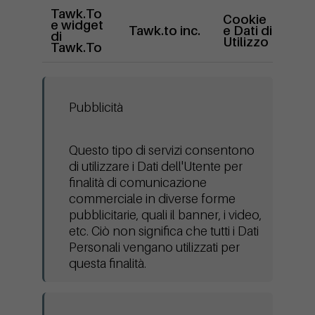
Tawk.To
Cookie
USA
e widget
Tawk.to inc.
e Dati di
Priv
di
Utilizzo
Poli
Tawk.To
Pubblicità
Questo tipo di servizi consentono
di utilizzare i Dati dell'Utente per
finalità di comunicazione
commerciale in diverse forme
pubblicitarie, quali il banner, i video,
etc. Ciò non significa che tutti i Dati
Personali vengano utilizzati per
questa finalità.