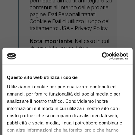
permette a dimcar.it di integrare tali
contenuti all'interno delle proprie
pagine. Dati Personali trattati:
Cookie e Dati di utilizzo Luogo del
trattamento: USA – Privacy Policy
Nota importante:
Nel caso in cui
sia installato un servizio di
interazione con i social network, è
possibile che, anche nel caso gli
Utenti non utilizzino il servizio, lo
×
stesso raccolga dati di traffico
Questo sito web utilizza i cookie
relativi alle pagine in cui è installato.
Utilizziamo i cookie per personalizzare contenuti ed
annunci, per fornire funzionalità dei social media e per
analizzare il nostro traffico. Condividiamo inoltre
Servizi specifici utilizzati:
informazioni sul modo in cui utilizza il nostro sito con i
nostri partner che si occupano di analisi dei dati web,
pubblicità e social media, i quali potrebbero combinarle
Dati
Pri
Servizio
Provider
raccolti
Pol
con altre informazioni che ha fornito loro o che hanno