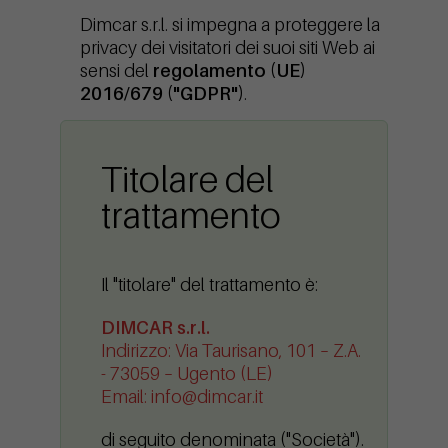
Dimcar s.r.l. si impegna a proteggere la
privacy dei visitatori dei suoi siti Web ai
sensi del
regolamento (UE)
2016/679 ("GDPR")
.
Titolare del
trattamento
Il "titolare" del trattamento è:
DIMCAR s.r.l.
Indirizzo: Via Taurisano, 101 – Z.A.
- 73059 – Ugento (LE)
Email: info@dimcar.it
di seguito denominata ("Società").