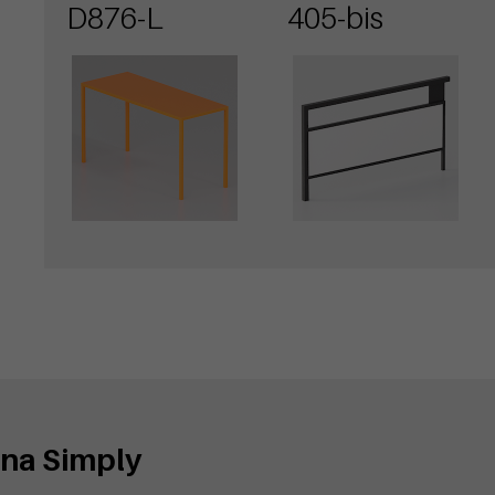
Simply con
pubblicitaria
D876-L
405-bis
piano in
lamiera
nna Simply