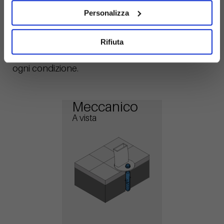
Ancoraggio
Personalizza
Scopri le nostre soluzioni avanzate per un
ancoraggio al terreno solido e sicuro. Garantisci la
Rifiuta
massima stabilità e affidabilità per la tua struttura in
ogni condizione.
Meccanico
A vista