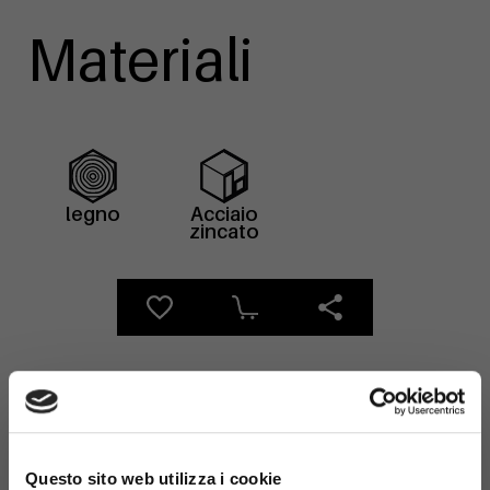
Materiali
legno
Acciaio
zincato
×
Cestino
Prodotti
Questo sito web utilizza i cookie