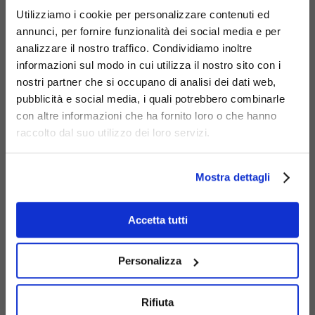
Correlati
Adelina la
Utilizziamo i cookie per personalizzare contenuti ed
Ecco un'area
Lumachina
annunci, per fornire funzionalità dei social media e per
G549
dedicata a una
analizzare il nostro traffico. Condividiamo inoltre
selezione di
informazioni sul modo in cui utilizza il nostro sito con i
prodotti pensati
nostri partner che si occupano di analisi dei dati web,
per arricchire e
pubblicità e social media, i quali potrebbero combinarle
completare la tua
con altre informazioni che ha fornito loro o che hanno
raccolto dal suo utilizzo dei loro servizi.
scelta principale.
Mostra dettagli
Cestino
Lauretta la
Accetta tutti
Ranetta
G552
Personalizza
Rifiuta