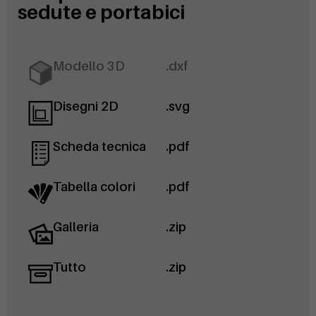
sedute e portabici
Modello 3D
.dxf
Disegni 2D
.svg
Scheda tecnica
.pdf
Tabella colori
.pdf
Galleria
.zip
Tutto
.zip