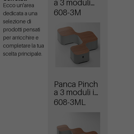
a 3 moduli
Ecco un'area
per sole
608-3M
dedicata a una
sedute
selezione di
prodotti pensati
per arricchire e
completare la tua
scelta principale.
Panca Pinch
a 3 moduli in
linea per sole
608-3ML
sedute