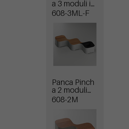
a 3 moduli in
linea con
608-3ML-F
due sedute e
fioriera
Panca Pinch
a 2 moduli
per sole
608-2M
sedute