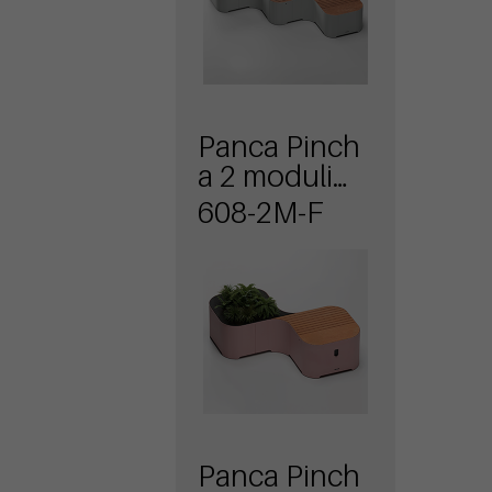
Panca Pinch
a 2 moduli
con seduta e
608-2M-F
fioriera
Panca Pinch