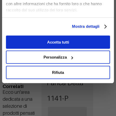
con altre informazioni che ha fornito loro o che hanno
raccolto dal suo utilizzo dei loro servizi.
Acciaio
zincato
Mostra dettagli
Accetta tutti
Personalizza
Rifiuta
Panca Delta
Prodotti
Correlati
Ecco un'area
1141-P
dedicata a una
selezione di
prodotti pensati