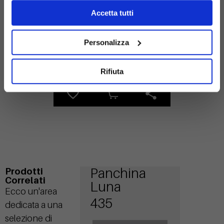
Accetta tutti
Personalizza
Acciaio
zincato
Rifiuta
Panchina
Prodotti
Correlati
Luna
Ecco un'area
435
dedicata a una
selezione di