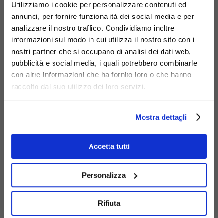
Codice
1052
:
Panchina Artemide
Utilizziamo i cookie per personalizzare contenuti ed
Codice
1052-I
:
Panchina Artemide Inclusion.
annunci, per fornire funzionalità dei social media e per
analizzare il nostro traffico. Condividiamo inoltre
informazioni sul modo in cui utilizza il nostro sito con i
nostri partner che si occupano di analisi dei dati web,
pubblicità e social media, i quali potrebbero combinarle
con altre informazioni che ha fornito loro o che hanno
raccolto dal suo utilizzo dei loro servizi.
Mostra dettagli
Accetta tutti
Personalizza
Rifiuta