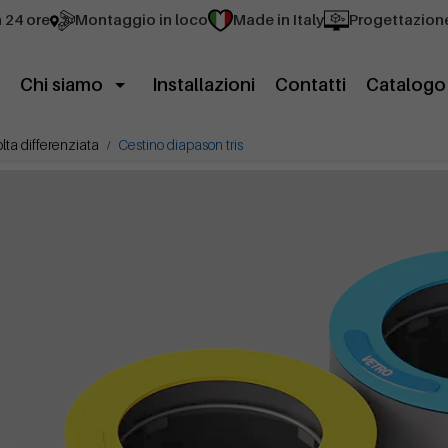
n 24 ore
Montaggio in loco
Made in Italy
Progettazion
Chi siamo
Installazioni
Contatti
Catalogo
olta differenziata
Cestino diapason tris