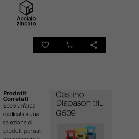
Acciaio
zincato
Cestino
Prodotti
Correlati
Diapason tris
Ecco un'area
con
G509
dedicata a una
coperchio
selezione di
prodotti pensati