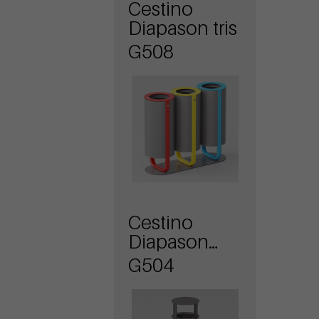
Cestino
Diapason tris
G508
Cestino
Diapason
con
G504
coperchio