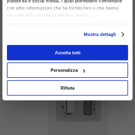
pubblicità e social media, i quali potrebbero combinarle
con altre informazioni che ha fornito loro o che hanno
raccolto dal suo utilizzo dei loro servizi.
Mostra dettagli
Cestino
Accetta tutti
Diapason
attacco a
G505-BIS
Personalizza
palo e
coperchio
Rifiuta