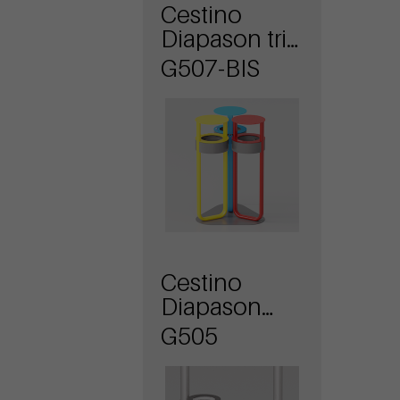
Cestino
Diapason tris
antiterrorismo
G507-BIS
con
coperchio
Cestino
Diapason
attacco a
G505
palo