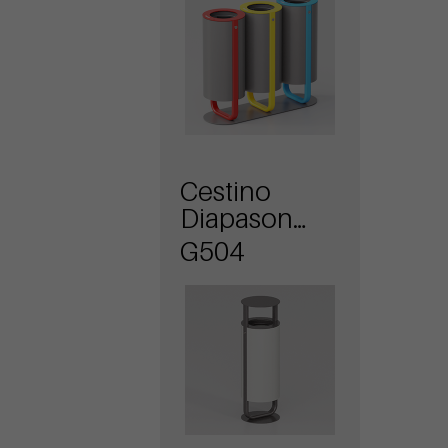
Cestino
Diapason
con
G504
coperchio