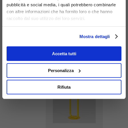
pubblicità e social media, i quali potrebbero combinarle
con altre informazioni che ha fornito loro o che hanno
raccolto dal suo utilizzo dei loro servizi.
Mostra dettagli
Cestino
Accetta tutti
Diapason
antiterrorismo
G502
Personalizza
Rifiuta