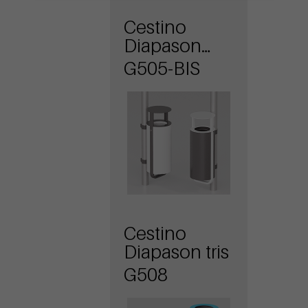
Cestino
Diapason
attacco a
G505-BIS
palo e
coperchio
Cestino
Diapason tris
G508