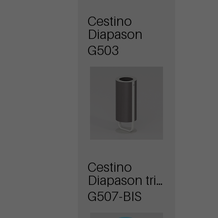
Cestino
Diapason
G503
Cestino
Diapason tris
antiterrorismo
G507-BIS
con