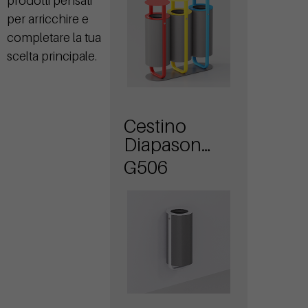
prodotti pensati
per arricchire e
completare la tua
scelta principale.
Cestino
Diapason
attacco a
G506
muro