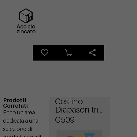
Acciaio
zincato
Cestino
Prodotti
Correlati
Diapason tris
Ecco un'area
con
G509
dedicata a una
coperchio
selezione di