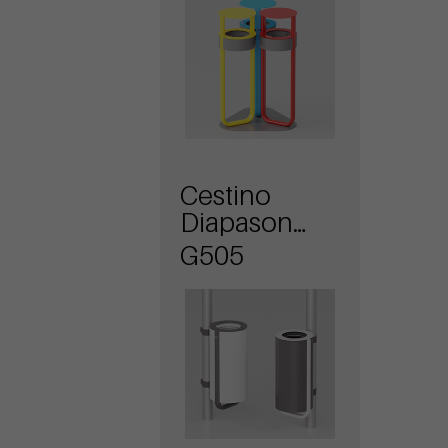
coperchio
Cestino
Diapason
attacco a
G505
palo