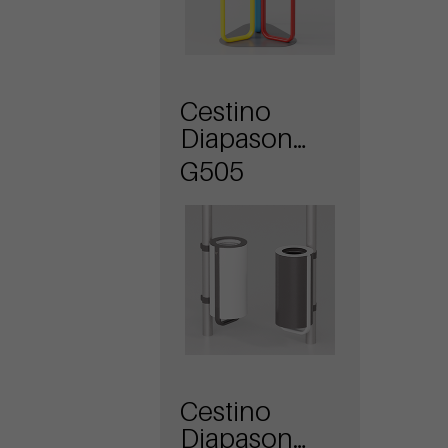
Cestino
Diapason
attacco a
G505
palo
Cestino
Diapason