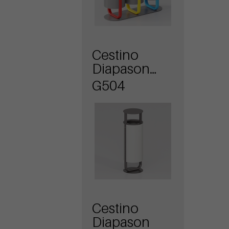
Cestino
Diapason
con
G504
coperchio
Cestino
Diapason