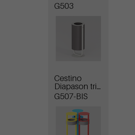
G503
Cestino
Diapason tris
antiterrorismo
G507-BIS
con
coperchio