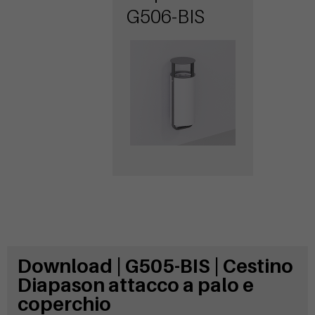
attacco a
G506-BIS
muro con
coperchio
Download | G505-BIS | Cestino
Diapason attacco a palo e
coperchio