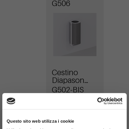
attacco a
G506
muro
Cestino
Diapason
antiterrorismo
G502-BIS
con
coperchio
×
Questo sito web utilizza i cookie