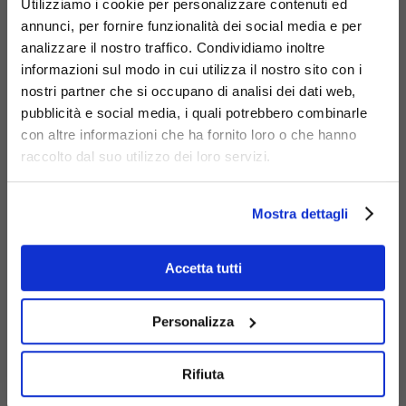
Utilizziamo i cookie per personalizzare contenuti ed
annunci, per fornire funzionalità dei social media e per
analizzare il nostro traffico. Condividiamo inoltre
informazioni sul modo in cui utilizza il nostro sito con i
Cestino
nostri partner che si occupano di analisi dei dati web,
Diapason tris
pubblicità e social media, i quali potrebbero combinarle
con altre informazioni che ha fornito loro o che hanno
antiterrorismo
G507
raccolto dal suo utilizzo dei loro servizi.
Mostra dettagli
Accetta tutti
Personalizza
Cestino
Rifiuta
Diapason