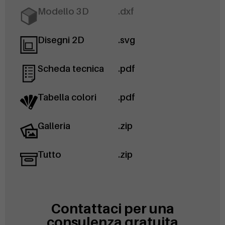
Modello 3D
.dxf
Disegni 2D
.svg
Scheda tecnica
.pdf
Tabella colori
.pdf
Galleria
.zip
Tutto
.zip
Contattaci per una
consulenza gratuita