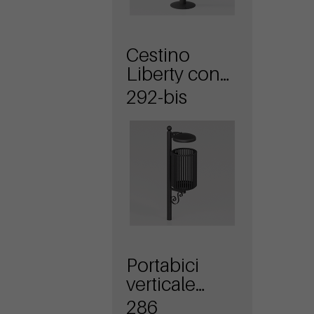
Cestino
Liberty con
coperchio
292-bis
Portabici
verticale
Liberty
286