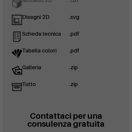
Modello 3D
.dxf
Disegni 2D
.svg
Scheda tecnica
.pdf
Tabella colori
.pdf
Galleria
.zip
Tutto
.zip
Contattaci per una
consulenza gratuita