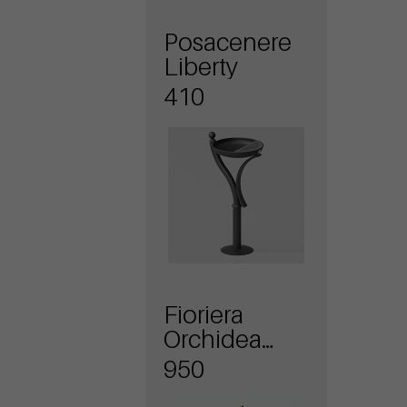
Posacenere
Liberty
410
Fioriera
Orchidea
Maxi
950