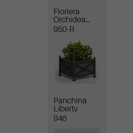
Fioriera
Orchidea
Maxi con
950-R
pareti in
lamiera forata
Panchina
Liberty
946