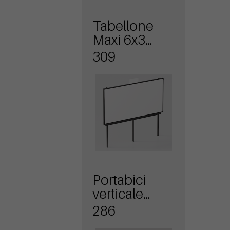
Tabellone
Maxi 6x3
Monofacciale
309
Portabici
verticale
Liberty
286