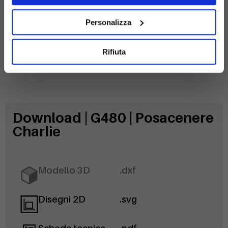
Personalizza
Rifiuta
Download | G480 | Posacenere
Charlie
Modello 3D
.dxf
Disegni 2D
.svg