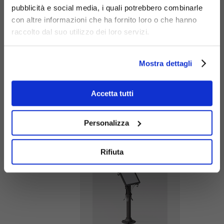
pubblicità e social media, i quali potrebbero combinarle
con altre informazioni che ha fornito loro o che hanno
raccolto dal suo utilizzo dei loro servizi.
Mostra dettagli
Accetta tutti
Leggio
Barocco
Personalizza
254
Rifiuta