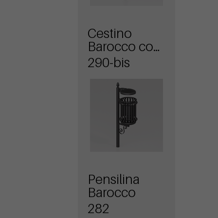
Cestino
Barocco con
coperchio
290-bis
Pensilina
Barocco
282