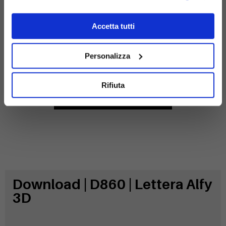
Accetta tutti
Acciaio
Personalizza
zincato
Rifiuta
Download | D860 | Lettera Alfy
3D