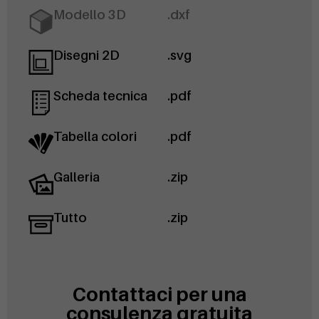
Modello 3D
.dxf
Disegni 2D
.svg
Scheda tecnica
.pdf
Tabella colori
.pdf
Galleria
.zip
Tutto
.zip
Contattaci per una
consulenza gratuita