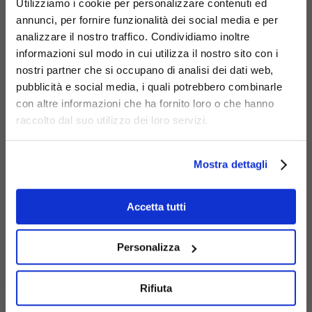
Utilizziamo i cookie per personalizzare contenuti ed
annunci, per fornire funzionalità dei social media e per
Variante:
analizzare il nostro traffico. Condividiamo inoltre
- con doppia panchina
informazioni sul modo in cui utilizza il nostro sito con i
nostri partner che si occupano di analisi dei dati web,
pubblicità e social media, i quali potrebbero combinarle
con altre informazioni che ha fornito loro o che hanno
raccolto dal suo utilizzo dei loro servizi.
Mostra dettagli
Accetta tutti
Personalizza
Rifiuta
368-SB-MOD-2