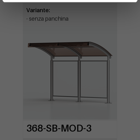
Variante:
- senza panchina
368-SB-MOD-3