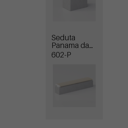
Seduta
Panama da
muretto
602-P