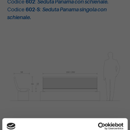
Codice
602
:
Seduta Panama con schienale.
Codice
602-S
:
Seduta Panama singola con
schienale.