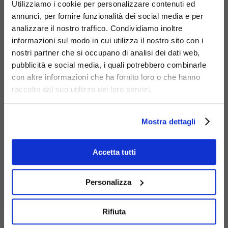
Utilizziamo i cookie per personalizzare contenuti ed
annunci, per fornire funzionalità dei social media e per
Acciaio
analizzare il nostro traffico. Condividiamo inoltre
zincato
informazioni sul modo in cui utilizza il nostro sito con i
nostri partner che si occupano di analisi dei dati web,
pubblicità e social media, i quali potrebbero combinarle
con altre informazioni che ha fornito loro o che hanno
raccolto dal suo utilizzo dei loro servizi.
Mostra dettagli
Seduta
Prodotti
Accetta tutti
Correlati
Panama
Ecco un'area
singola con
602-S
dedicata a una
Personalizza
schienale da
selezione di
muretto
prodotti pensati
Rifiuta
per arricchire e