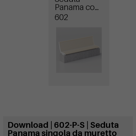
Panama con
schienale da
602
muretto
Download | 602-P-S | Seduta
Panama singola da muretto