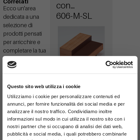
Correlati
con
Ecco un'area
schienale
606-M-SL
dedicata a una
selezione di
prodotti pensati
per arricchire e
completare la tua
scelta principale.
×
Questo sito web utilizza i cookie
Seduta Noi
Utilizziamo i cookie per personalizzare contenuti ed
annunci, per fornire funzionalità dei social media e per
606-M
analizzare il nostro traffico. Condividiamo inoltre
informazioni sul modo in cui utilizza il nostro sito con i
nostri partner che si occupano di analisi dei dati web,
pubblicità e social media, i quali potrebbero combinarle