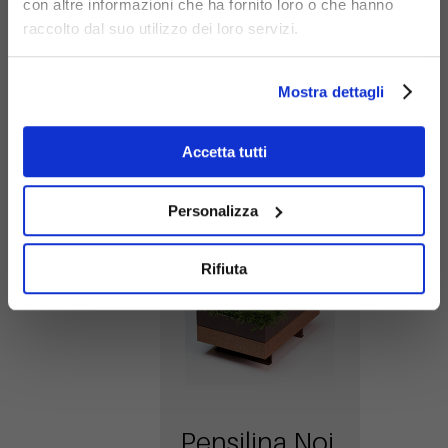
con altre informazioni che ha fornito loro o che hanno
raccolto dal suo utilizzo dei loro servizi.
Mostra dettagli
Fioriera Noi
Accetta tutti
606-M-F
Personalizza
Rifiuta
Pensilina Noi