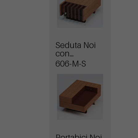
Seduta Noi
con
schienale e
606-M-S
ricarica USB
Portabici Noi