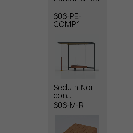
606-PE-
COMP1
Seduta Noi
con
rastrelliera
606-M-R