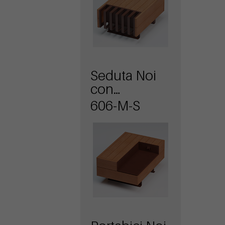
Seduta Noi
con
schienale e
606-M-S
ricarica USB