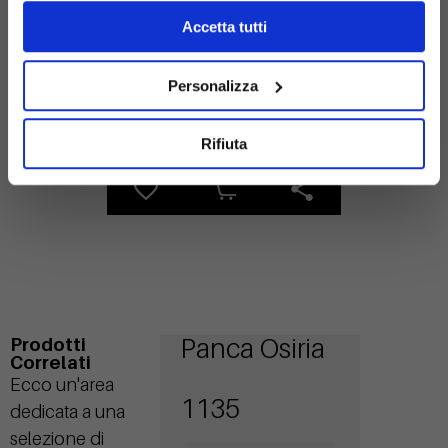
Accetta tutti
Personalizza
legno
Acciaio
zincato
Rifiuta
Panca Osiria
Prodotti
Correlati
Ecco un'area
1135
dedicata a una
selezione di