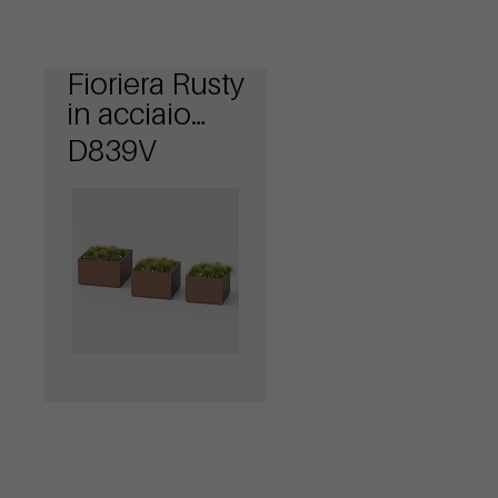
Fioriera Rusty
in acciaio
verniciato
D839V