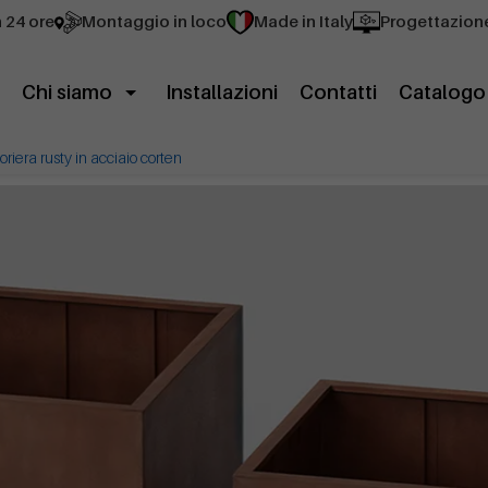
n 24 ore
Montaggio in loco
Made in Italy
Progettazion
Chi siamo
Installazioni
Contatti
Catalogo
ioriera rusty in acciaio corten