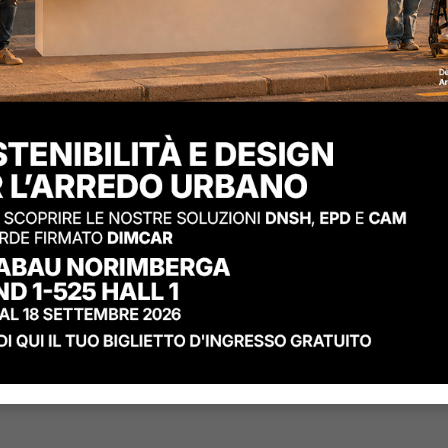
Codice
D839V
:
Fioriera Rus