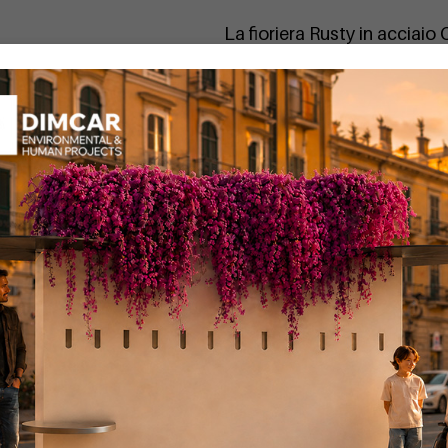
La fioriera Rusty in acciaio
"acquistinretepa - MEPA" 
prodotto”
Se desideri un preventivo pe
contattaci oggi stesso!
La Fioriera Rusty è disponib
esigenze specifiche di ogni
Cod. D840C:
Lunghezza cm.
Cod. D841C:
Lunghezza cm.
Puoi trovare la fioriera R
Codice
D839C
:
Fioriera Rus