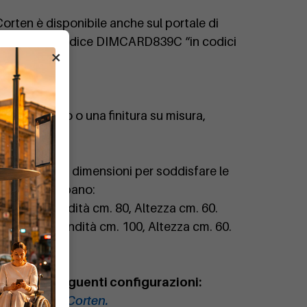
 Corten è disponibile anche sul portale di
cercando il codice DIMCARD839C “in codici
×
rsonalizzato o una finitura su misura,
ile in diverse dimensioni per soddisfare le
 progetto urbano:
 80, Profondità cm. 80, Altezza cm. 60.
 100, Profondità cm. 100, Altezza cm. 60.
usty nelle seguenti configurazioni:
ty in acciaio Corten.