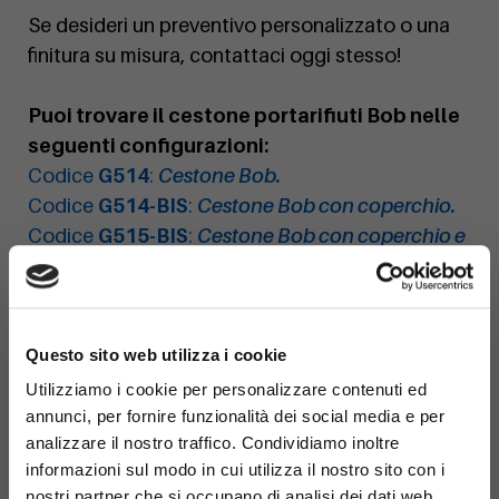
Se desideri un preventivo personalizzato o una
finitura su misura, contattaci oggi stesso!
Puoi trovare il cestone portarifiuti Bob nelle
seguenti configurazioni:
Codice
G514
:
Cestone Bob.
Codice
G514-BIS
:
Cestone Bob con coperchio.
Codice
G515-BIS
:
Cestone Bob con coperchio e
posacenere.
Codice
G515
:
Cestone Bob con posacenere.
×
Questo sito web utilizza i cookie
Utilizziamo i cookie per personalizzare contenuti ed
annunci, per fornire funzionalità dei social media e per
analizzare il nostro traffico. Condividiamo inoltre
informazioni sul modo in cui utilizza il nostro sito con i
nostri partner che si occupano di analisi dei dati web,