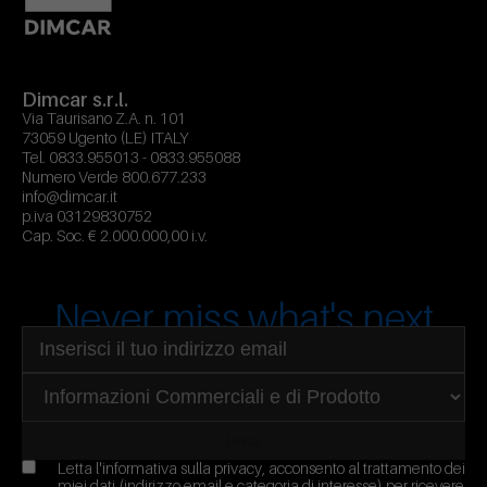
Dimcar s.r.l.
Via Taurisano Z.A. n. 101
73059 Ugento (LE) ITALY
Tel.
0833.955013
-
0833.955088
Numero Verde
800.677.233
info@dimcar.it
p.iva 03129830752
Cap. Soc. € 2.000.000,00 i.v.
Never miss what's next
Indirizzo email
Seleziona area di interesse
Invia
Letta l'
informativa sulla privacy
, acconsento al trattamento dei
miei dati (indirizzo email e categoria di interesse) per ricevere