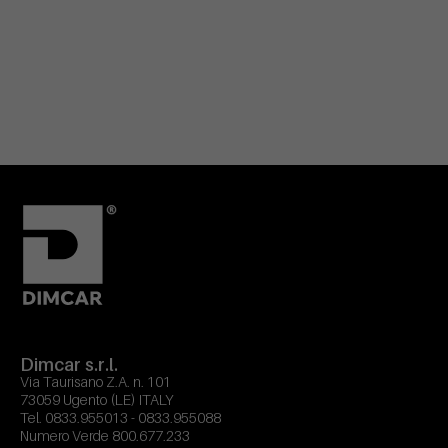
Dimcar s.r.l.
Via Taurisano Z.A. n. 101
73059 Ugento (LE) ITALY
Tel.
0833.955013
-
0833.955088
Numero Verde
800.677.233