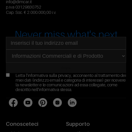
info@dimcar.it
p.iva 03129830752
Cap. Soc. € 2.000.000,00 i.v.
Never miss what's next
Indirizzo email
Seleziona area di interesse
Invia
Letta l'
informativa sulla privacy
, acconsento al trattamento dei
miei dati (indirizzo email e categoria di interesse) per ricevere
la newsletter e le comunicazioni ad essa collegate, come
descritto nell'informativa stessa.
Facebook
YouTube
Pinterest
Instagram
LinkedIn
Conosceteci
Supporto