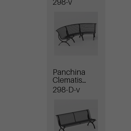
Seduta lato
298-v
Concavo
Panchina
Clematis
dritta
298-D-v