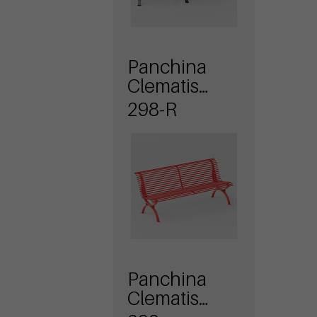
Panchina
Clematis
Ribbon
298-R
Panchina
Clematis