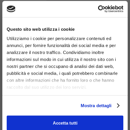
×
Panchina
Questo sito web utilizza i cookie
Clematis
Utilizziamo i cookie per personalizzare contenuti ed
rainbow
298-A
annunci, per fornire funzionalità dei social media e per
analizzare il nostro traffico. Condividiamo inoltre
informazioni sul modo in cui utilizza il nostro sito con i
nostri partner che si occupano di analisi dei dati web,
pubblicità e social media, i quali potrebbero combinarle
con altre informazioni che ha fornito loro o che hanno
raccolto dal suo utilizzo dei loro servizi.
Mostra dettagli
Clematis
Grand
Accetta tutti
Bouquet