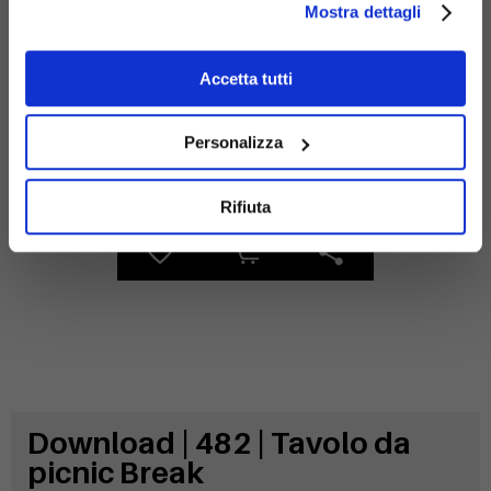
Materiali
Mostra dettagli
Accetta tutti
Personalizza
legno
Acciaio
zincato
Rifiuta
Download | 482 | Tavolo da
picnic Break