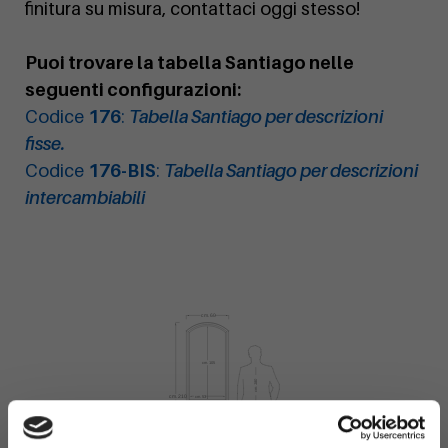
finitura su misura, contattaci oggi stesso!
Puoi trovare la tabella Santiago nelle
seguenti configurazioni:
Codice
176
:
Tabella Santiago per descrizioni
fisse.
Codice
176-BIS
:
Tabella Santiago per descrizioni
intercambiabili