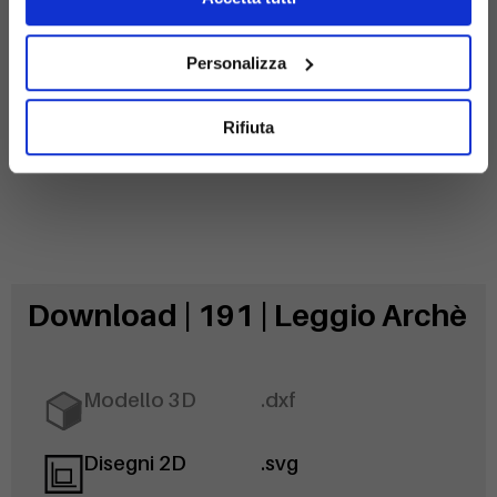
Policarbonato
Acciaio
compatto
zincato
Personalizza
Rifiuta
Download | 191 | Leggio Archè
Modello 3D
.dxf
Disegni 2D
.svg