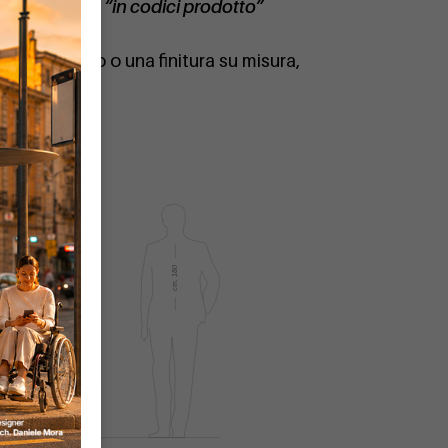
DIMCAR402
“in codici prodotto”
rsonalizzato o una finitura su misura,