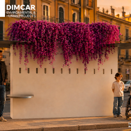
MEPA"
cercando il codice
Se desideri un preventivo pe
contattaci oggi stesso!