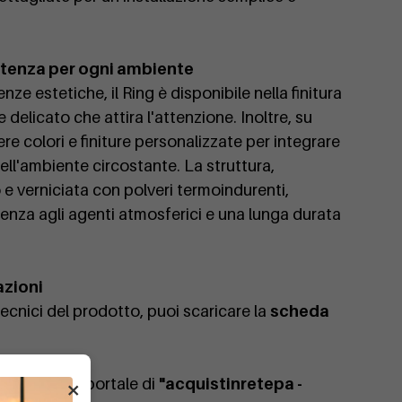
stenza per ogni ambiente
nze estetiche, il Ring è disponibile nella finitura
 delicato che attira l'attenzione. Inoltre, su
ere colori e finiture personalizzate per integrare
ell'ambiente circostante. La struttura,
o e verniciata con polveri termoindurenti,
tenza agli agenti atmosferici e una lunga durata
azioni
 tecnici del prodotto, puoi scaricare la
scheda
×
le anche sul portale di
"acquistinretepa -