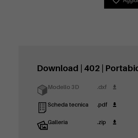
Aggiun
Download | 402 | Portabic
Modello 3D
.dxf
Scheda tecnica
.pdf
Galleria
.zip