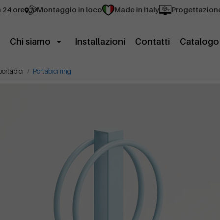
n 24 ore
Montaggio in loco
Made in Italy
Progettazion
Chi siamo
Installazioni
Contatti
Catalogo
portabici
Portabici ring