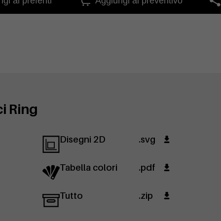
gi ai preferiti
Aggiungi al preventivo
i Ring
Disegni 2D
.svg
Tabella colori
.pdf
Tutto
.zip