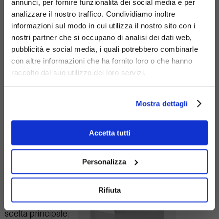
annunci, per fornire funzionalità dei social media e per
zincato
analizzare il nostro traffico. Condividiamo inoltre
informazioni sul modo in cui utilizza il nostro sito con i
nostri partner che si occupano di analisi dei dati web,
pubblicità e social media, i quali potrebbero combinarle
con altre informazioni che ha fornito loro o che hanno
raccolto dal suo utilizzo dei loro servizi.
Mostra dettagli
Portabici
Prodotti
Correlati
Pireo 5 posti
Accetta tutti
Ecco un'area
308
dedicata a una
selezione di
Personalizza
prodotti pensati
per arricchire e
Rifiuta
completare la tua
scelta principale.