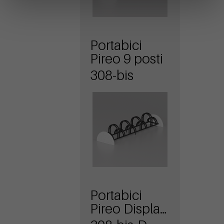
Portabici
Pireo 9 posti
308-bis
Portabici
Pireo Display
9 posti