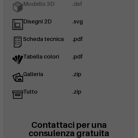
Modello 3D
.dxf
Disegni 2D
.svg
Scheda tecnica
.pdf
Tabella colori
.pdf
Galleria
.zip
Tutto
.zip
Contattaci per una
consulenza gratuita