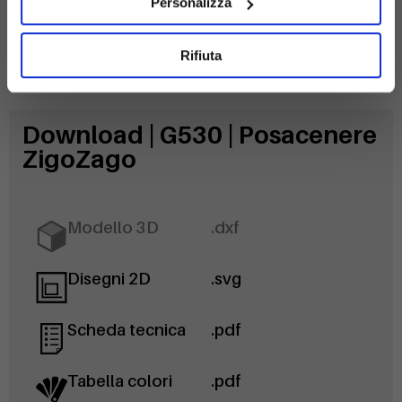
Personalizza
Rifiuta
Download | G530 | Posacenere
ZigoZago
Modello 3D
.dxf
Disegni 2D
.svg
Scheda tecnica
.pdf
Tabella colori
.pdf