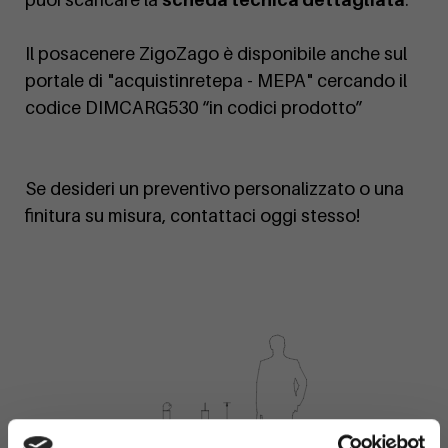
Il posacenere ZigoZago è disponibile anche sul
portale di "acquistinretepa - MEPA" cercando il
codice DIMCARG530 “in codici prodotto”
Se desideri un preventivo personalizzato o una
finitura su misura, contattaci oggi stesso!