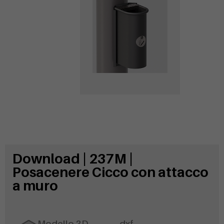
esistente
Download | 237M |
Posacenere Cicco con attacco
a muro
Modello 3D
.dxf