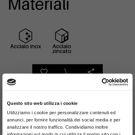
Materiali
Acciaio inox
Acciaio
zincato
×
Questo sito web utilizza i cookie
Utilizziamo i cookie per personalizzare contenuti ed
Posacenere
Prodotti
annunci, per fornire funzionalità dei social media e per
Correlati
Cenerino
analizzare il nostro traffico. Condividiamo inoltre
Ecco un'area
informazioni sul modo in cui utilizza il nostro sito con i