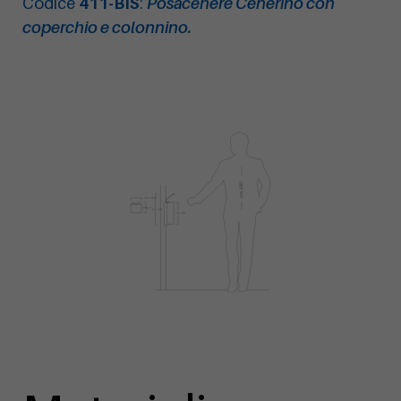
Codice
411-BIS
:
Posacenere Cenerino con
coperchio e colonnino.