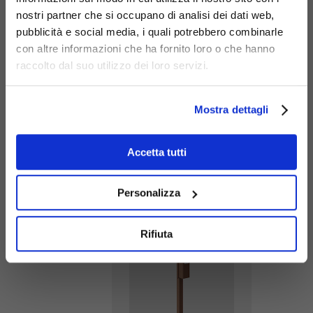
con attacco
408
dedicata a una
nostri partner che si occupano di analisi dei dati web,
su palo
selezione di
pubblicità e social media, i quali potrebbero combinarle
esistente
prodotti pensati
con altre informazioni che ha fornito loro o che hanno
per arricchire e
raccolto dal suo utilizzo dei loro servizi.
completare la tua
scelta principale.
Mostra dettagli
Accetta tutti
Posacenere
Cenerino
Personalizza
con
411-bis
coperchio e
Rifiuta
colonnino