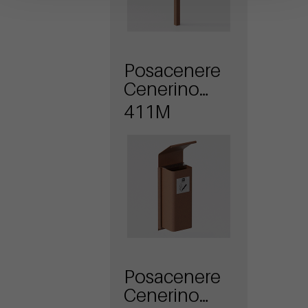
Posacenere
Cenerino
con
411M
coperchio e
attacco a
muro
Posacenere
Cenerino