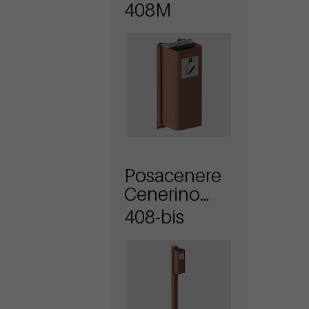
con attacco a
408M
muro
Posacenere
Cenerino
con
408-bis
colonnino