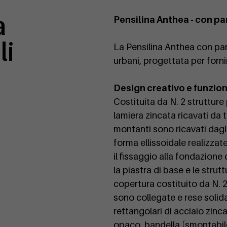
a
Pensilina Anthea - con par
li
La Pensilina Anthea con pare
urbani, progettata per forni
Design creativo e funzio
Costituita da N. 2 strutture 
lamiera zincata ricavati da 
montanti sono ricavati dagli
forma ellissoidale realizzate
il fissaggio alla fondazione 
la piastra di base e le strutt
copertura costituito da N. 2
sono collegate e rese solidal
rettangolari di acciaio zinc
opaco, bandella (smontabile)