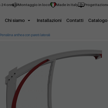
n 24 ore
Montaggio in loco
Made in Italy
Progettazion
Chi siamo
Installazioni
Contatti
Catalogo
Pensilina anthea con pareti laterali