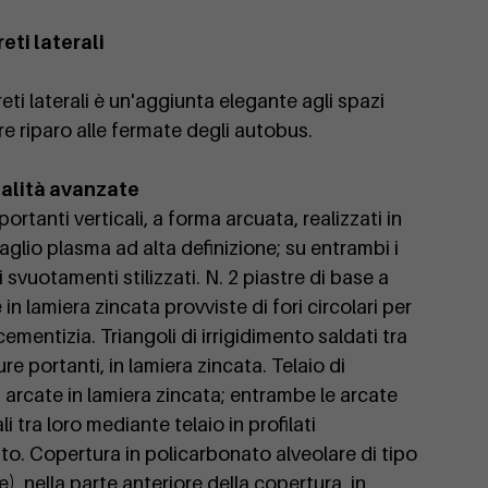
eti laterali
ti laterali è un'aggiunta elegante agli spazi
re riparo alle fermate degli autobus.
nalità avanzate
portanti verticali, a forma arcuata, realizzati in
taglio plasma ad alta definizione; su entrambi i
 svuotamenti stilizzati. N. 2 piastre di base a
 in lamiera zincata provviste di fori circolari per
cementizia. Triangoli di irrigidimento saldati tra
ure portanti, in lamiera zincata. Telaio di
 arcate in lamiera zincata; entrambe le arcate
i tra loro mediante telaio in profilati
ato. Copertura in policarbonato alveolare di tipo
, nella parte anteriore della copertura, in