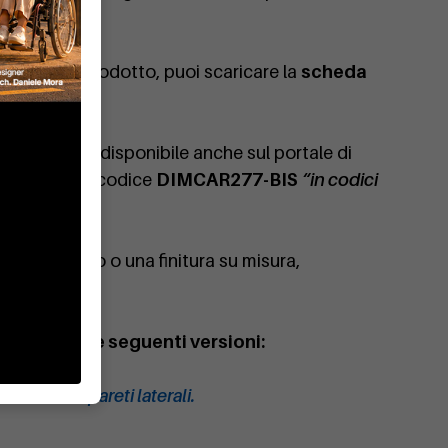
azioni
 tecnici del prodotto, puoi scaricare la
scheda
ti laterali è disponibile anche sul portale di
cercando il codice
DIMCAR277-BIS
“in codici
rsonalizzato o una finitura su misura,
Anthea nelle seguenti versioni:
a a sbalzo.
nthea con pareti laterali.