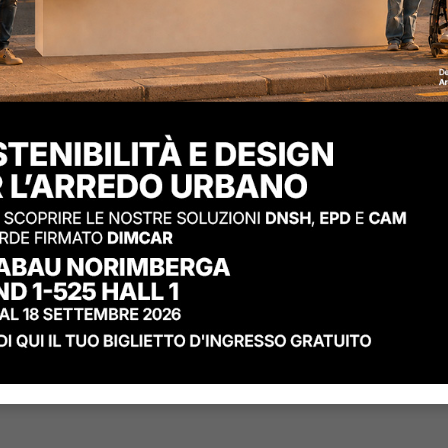
Richiedi maggiori inform
Per scoprire tutti i dettagli
tecnica dettagliata
.
La pensilina Anthea con pare
"acquistinretepa - MEPA"
prodotto”
Se desideri un preventivo pe
contattaci oggi stesso!
Puoi trovare la pensilina 
Codice
277
:
Pensilina Anthe
Codice
277-BIS
:
Pensilina A