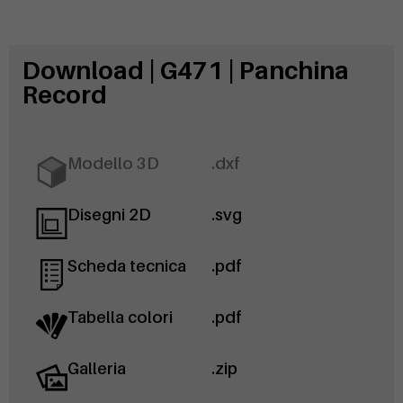
Download | G471 | Panchina
Record
Modello 3D
.dxf
Disegni 2D
.svg
Scheda tecnica
.pdf
Tabella colori
.pdf
Galleria
.zip