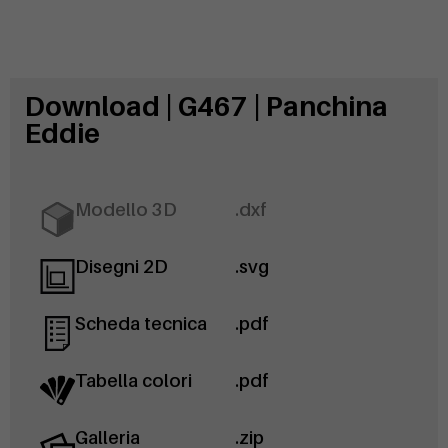
Download | G467 | Panchina
Eddie
Modello 3D
.dxf
Disegni 2D
.svg
Scheda tecnica
.pdf
Tabella colori
.pdf
Galleria
.zip