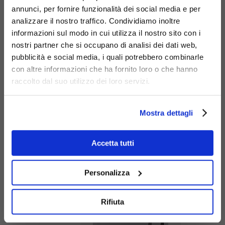
braccioli
616-PB-M
annunci, per fornire funzionalità dei social media e per
analizzare il nostro traffico. Condividiamo inoltre
informazioni sul modo in cui utilizza il nostro sito con i
nostri partner che si occupano di analisi dei dati web,
pubblicità e social media, i quali potrebbero combinarle
con altre informazioni che ha fornito loro o che hanno
raccolto dal suo utilizzo dei loro servizi.
Mostra dettagli
Panca Easy
Metal
Accetta tutti
616-PA-M
Personalizza
Rifiuta