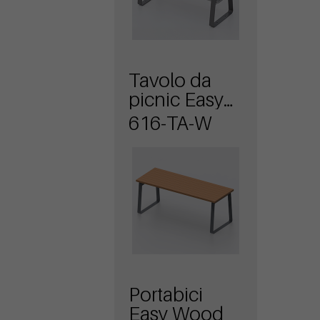
Tavolo da
picnic Easy
WPC
616-TA-W
Portabici
Easy Wood