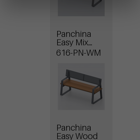
Panchina
Easy Mix
seduta in
616-PN-WM
WPC e
schienale in
metallo
Panchina
Easy Wood