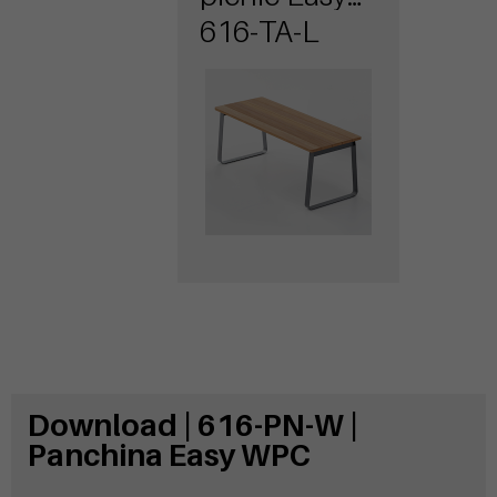
Wood
616-TA-L
Download | 616-PN-W |
Panchina Easy WPC