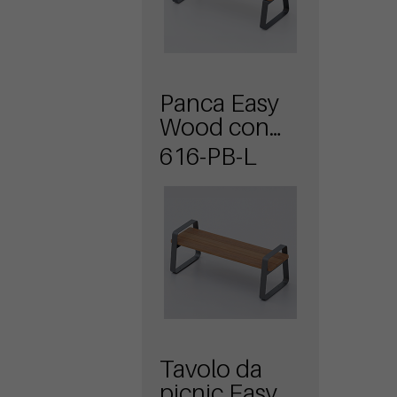
Panca Easy
Wood con
braccioli
616-PB-L
Tavolo da
picnic Easy