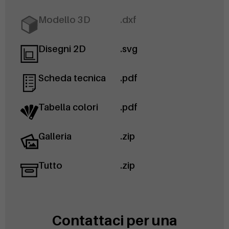
Modello 3D
.dxf
Disegni 2D
.svg
Scheda tecnica
.pdf
Tabella colori
.pdf
Galleria
.zip
Tutto
.zip
Contattaci per una