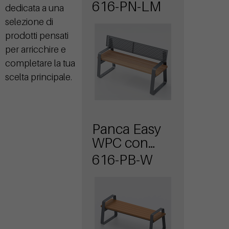
seduta in
616-PN-LM
dedicata a una
legno e
selezione di
schienale in
prodotti pensati
acciaio
per arricchire e
completare la tua
scelta principale.
Panca Easy
WPC con
braccioli
616-PB-W