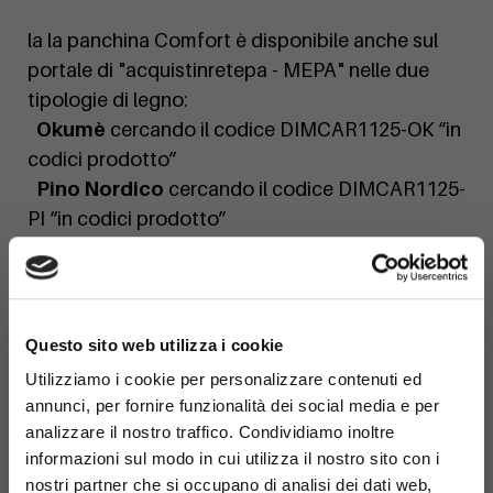
la la panchina Comfort è disponibile anche sul
portale di "acquistinretepa - MEPA" nelle due
tipologie di legno:
Okumè
cercando il codice DIMCAR1125-OK “in
codici prodotto”
Pino Nordico
cercando il codice DIMCAR1125-
PI “in codici prodotto”
Se desideri un preventivo personalizzato o una
finitura su misura, contattaci oggi stesso!
×
Questo sito web utilizza i cookie
Utilizziamo i cookie per personalizzare contenuti ed
annunci, per fornire funzionalità dei social media e per
analizzare il nostro traffico. Condividiamo inoltre
informazioni sul modo in cui utilizza il nostro sito con i
nostri partner che si occupano di analisi dei dati web,